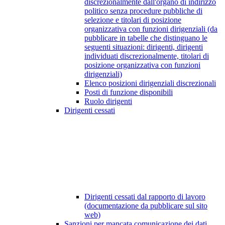
discrezionalmente dall'organo di indirizzo
politico senza procedure pubbliche di
selezione e titolari di posizione
organizzativa con funzioni dirigenziali (da
pubblicare in tabelle che distinguano le
seguenti situazioni: dirigenti, dirigenti
individuati discrezionalmente, titolari di
posizione organizzativa con funzioni
dirigenziali)
Elenco posizioni dirigenziali discrezionali
Posti di funzione disponibili
Ruolo dirigenti
Dirigenti cessati
Dirigenti cessati dal rapporto di lavoro
(documentazione da pubblicare sul sito
web)
Sanzioni per mancata comunicazione dei dati