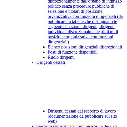
discrezionalmente dall'organo di indirizzo
politico senza procedure pubbliche di
selezione e titolari di posizione
organizzativa con funzioni dirigenziali (da
pubblicare in tabelle che distinguano le
seguenti situazioni: dirigenti, dirigenti
individuati discrezionalmente, titolari di
posizione organizzativa con funzioni
dirigenziali)
Elenco posizioni dirigenziali discrezionali
Posti di funzione disponibili
Ruolo dirigenti
Dirigenti cessati
Dirigenti cessati dal rapporto di lavoro
(documentazione da pubblicare sul sito
web)
Sanzioni per mancata comunicazione dei dati