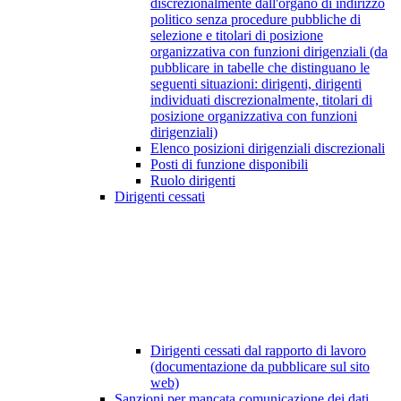
discrezionalmente dall'organo di indirizzo
politico senza procedure pubbliche di
selezione e titolari di posizione
organizzativa con funzioni dirigenziali (da
pubblicare in tabelle che distinguano le
seguenti situazioni: dirigenti, dirigenti
individuati discrezionalmente, titolari di
posizione organizzativa con funzioni
dirigenziali)
Elenco posizioni dirigenziali discrezionali
Posti di funzione disponibili
Ruolo dirigenti
Dirigenti cessati
Dirigenti cessati dal rapporto di lavoro
(documentazione da pubblicare sul sito
web)
Sanzioni per mancata comunicazione dei dati