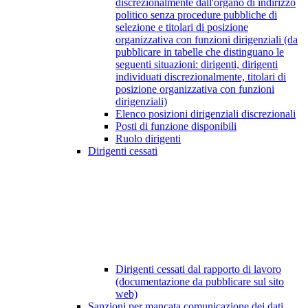
discrezionalmente dall'organo di indirizzo
politico senza procedure pubbliche di
selezione e titolari di posizione
organizzativa con funzioni dirigenziali (da
pubblicare in tabelle che distinguano le
seguenti situazioni: dirigenti, dirigenti
individuati discrezionalmente, titolari di
posizione organizzativa con funzioni
dirigenziali)
Elenco posizioni dirigenziali discrezionali
Posti di funzione disponibili
Ruolo dirigenti
Dirigenti cessati
Dirigenti cessati dal rapporto di lavoro
(documentazione da pubblicare sul sito
web)
Sanzioni per mancata comunicazione dei dati