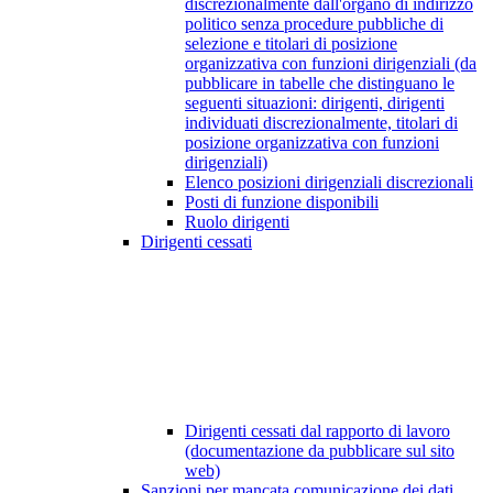
discrezionalmente dall'organo di indirizzo
politico senza procedure pubbliche di
selezione e titolari di posizione
organizzativa con funzioni dirigenziali (da
pubblicare in tabelle che distinguano le
seguenti situazioni: dirigenti, dirigenti
individuati discrezionalmente, titolari di
posizione organizzativa con funzioni
dirigenziali)
Elenco posizioni dirigenziali discrezionali
Posti di funzione disponibili
Ruolo dirigenti
Dirigenti cessati
Dirigenti cessati dal rapporto di lavoro
(documentazione da pubblicare sul sito
web)
Sanzioni per mancata comunicazione dei dati