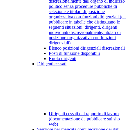
discrezionalmente dall'organo di indirizzo
politico senza procedure pubbliche di
selezione e titolari di posizione
organizzativa con funzioni dirigenziali (da
pubblicare in tabelle che distinguano le
seguenti situazioni: dirigenti, dirigenti
individuati discrezionalmente, titolari di
posizione organizzativa con funzioni
dirigenziali)
Elenco posizioni dirigenziali discrezionali
Posti di funzione disponibili
Ruolo dirigenti
Dirigenti cessati
Dirigenti cessati dal rapporto di lavoro
(documentazione da pubblicare sul sito
web)
Sanzioni per mancata comunicazione dei dati