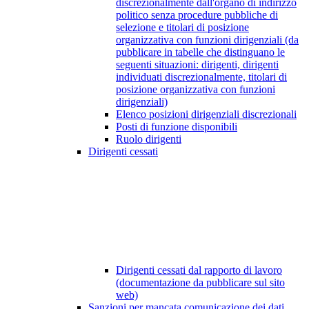
discrezionalmente dall'organo di indirizzo
politico senza procedure pubbliche di
selezione e titolari di posizione
organizzativa con funzioni dirigenziali (da
pubblicare in tabelle che distinguano le
seguenti situazioni: dirigenti, dirigenti
individuati discrezionalmente, titolari di
posizione organizzativa con funzioni
dirigenziali)
Elenco posizioni dirigenziali discrezionali
Posti di funzione disponibili
Ruolo dirigenti
Dirigenti cessati
Dirigenti cessati dal rapporto di lavoro
(documentazione da pubblicare sul sito
web)
Sanzioni per mancata comunicazione dei dati