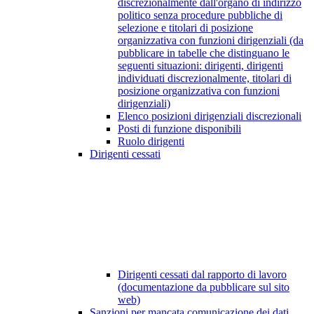
discrezionalmente dall'organo di indirizzo
politico senza procedure pubbliche di
selezione e titolari di posizione
organizzativa con funzioni dirigenziali (da
pubblicare in tabelle che distinguano le
seguenti situazioni: dirigenti, dirigenti
individuati discrezionalmente, titolari di
posizione organizzativa con funzioni
dirigenziali)
Elenco posizioni dirigenziali discrezionali
Posti di funzione disponibili
Ruolo dirigenti
Dirigenti cessati
Dirigenti cessati dal rapporto di lavoro
(documentazione da pubblicare sul sito
web)
Sanzioni per mancata comunicazione dei dati