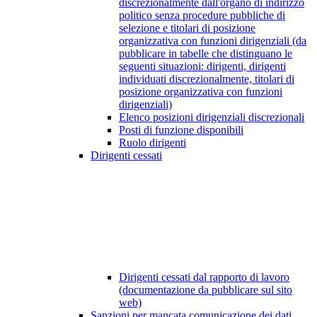
discrezionalmente dall'organo di indirizzo
politico senza procedure pubbliche di
selezione e titolari di posizione
organizzativa con funzioni dirigenziali (da
pubblicare in tabelle che distinguano le
seguenti situazioni: dirigenti, dirigenti
individuati discrezionalmente, titolari di
posizione organizzativa con funzioni
dirigenziali)
Elenco posizioni dirigenziali discrezionali
Posti di funzione disponibili
Ruolo dirigenti
Dirigenti cessati
Dirigenti cessati dal rapporto di lavoro
(documentazione da pubblicare sul sito
web)
Sanzioni per mancata comunicazione dei dati