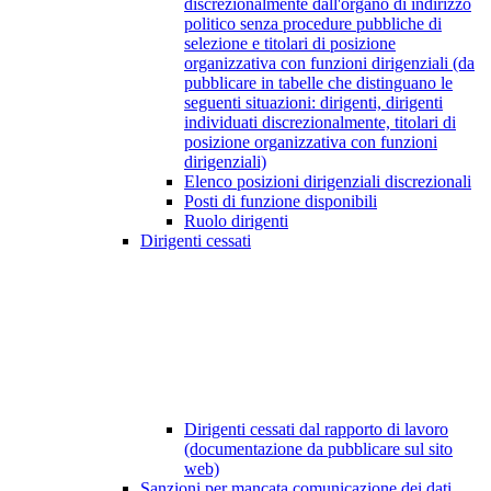
discrezionalmente dall'organo di indirizzo
politico senza procedure pubbliche di
selezione e titolari di posizione
organizzativa con funzioni dirigenziali (da
pubblicare in tabelle che distinguano le
seguenti situazioni: dirigenti, dirigenti
individuati discrezionalmente, titolari di
posizione organizzativa con funzioni
dirigenziali)
Elenco posizioni dirigenziali discrezionali
Posti di funzione disponibili
Ruolo dirigenti
Dirigenti cessati
Dirigenti cessati dal rapporto di lavoro
(documentazione da pubblicare sul sito
web)
Sanzioni per mancata comunicazione dei dati