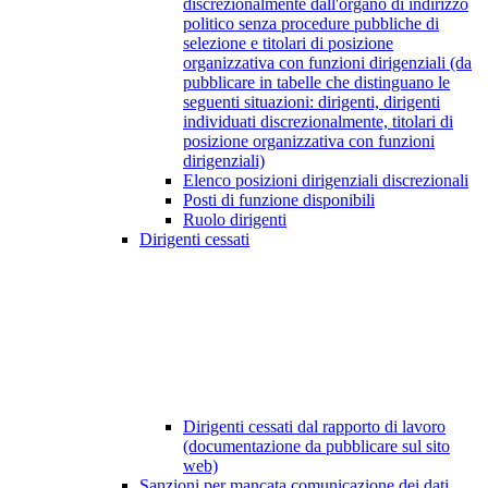
discrezionalmente dall'organo di indirizzo
politico senza procedure pubbliche di
selezione e titolari di posizione
organizzativa con funzioni dirigenziali (da
pubblicare in tabelle che distinguano le
seguenti situazioni: dirigenti, dirigenti
individuati discrezionalmente, titolari di
posizione organizzativa con funzioni
dirigenziali)
Elenco posizioni dirigenziali discrezionali
Posti di funzione disponibili
Ruolo dirigenti
Dirigenti cessati
Dirigenti cessati dal rapporto di lavoro
(documentazione da pubblicare sul sito
web)
Sanzioni per mancata comunicazione dei dati